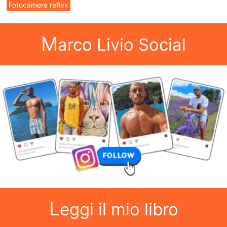
Fotocamere reflex
M
arco Livio Social
L
eggi il mio libro