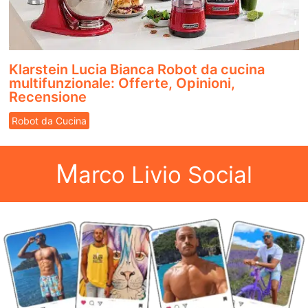
Klarstein Lucia Bianca Robot da cucina
multifunzionale: Offerte, Opinioni,
Recensione
Robot da Cucina
M
arco Livio Social