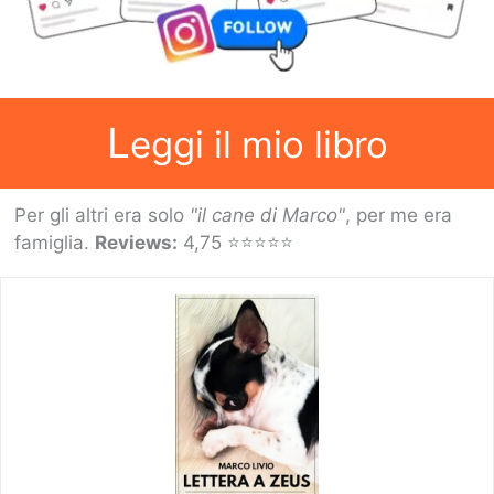
L
eggi il mio libro
Per gli altri era solo
"il cane di Marco"
, per me era
famiglia.
Reviews:
4,75 ⭐⭐⭐⭐⭐