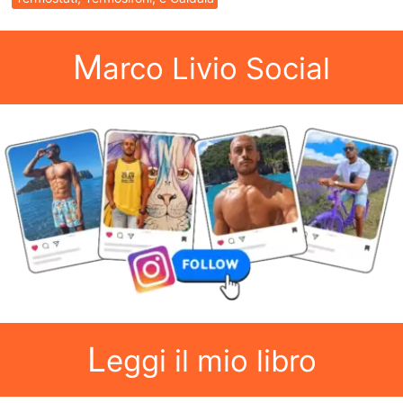
M
arco Livio Social
L
eggi il mio libro