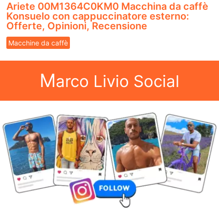
Ariete 00M1364C0KM0 Macchina da caffè
Konsuelo con cappuccinatore esterno:
Offerte, Opinioni, Recensione
Macchine da caffè
M
arco Livio Social