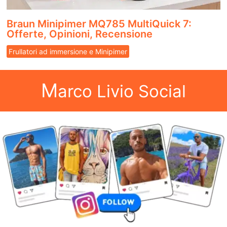
Braun Minipimer MQ785 MultiQuick 7:
Offerte, Opinioni, Recensione
Frullatori ad immersione e Minipimer
M
arco Livio Social