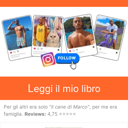
L
eggi il mio libro
Per gli altri era solo
"il cane di Marco"
, per me era
famiglia.
Reviews:
4,75 ⭐⭐⭐⭐⭐