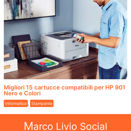
Migliori 15 cartucce compatibili per HP 901
Nero e Colori
Informatica
,
Stampante
M
arco Livio Social