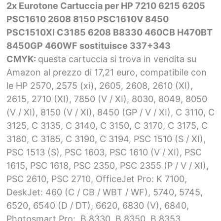
2x Eurotone Cartuccia per HP 7210 6215 6205
PSC1610 2608 8150 PSC1610V 8450
PSC1510XI C3185 6208 B8330 460CB H470BT
8450GP 460WF sostituisce 337+343
CMYK:
questa cartuccia si trova in vendita su
Amazon al prezzo di 17,21 euro, compatibile con
le HP 2570, 2575 (xi), 2605, 2608, 2610 (XI),
2615, 2710 (XI), 7850 (V / XI), 8030, 8049, 8050
(V / XI), 8150 (V / XI), 8450 (GP / V / XI), C 3110, C
3125, C 3135, C 3140, C 3150, C 3170, C 3175, C
3180, C 3185, C 3190, C 3194, PSC 1510 (S / XI),
PSC 1513 (S), PSC 1603, PSC 1610 (V / XI), PSC
1615, PSC 1618, PSC 2350, PSC 2355 (P / V / XI),
PSC 2610, PSC 2710, OfficeJet Pro: K 7100,
DeskJet: 460 (C / CB / WBT / WF), 5740, 5745,
6520, 6540 (D / DT), 6620, 6830 (V), 6840,
Photosmart Pro:, B 8330, B 8350, B 8353,