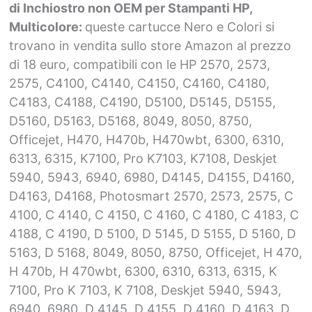
di Inchiostro non OEM per Stampanti HP,
Multicolore:
queste cartucce Nero e Colori si
trovano in vendita sullo store Amazon al prezzo
di 18 euro, compatibili con le HP 2570, 2573,
2575, C4100, C4140, C4150, C4160, C4180,
C4183, C4188, C4190, D5100, D5145, D5155,
D5160, D5163, D5168, 8049, 8050, 8750,
Officejet, H470, H470b, H470wbt, 6300, 6310,
6313, 6315, K7100, Pro K7103, K7108, Deskjet
5940, 5943, 6940, 6980, D4145, D4155, D4160,
D4163, D4168, Photosmart 2570, 2573, 2575, C
4100, C 4140, C 4150, C 4160, C 4180, C 4183, C
4188, C 4190, D 5100, D 5145, D 5155, D 5160, D
5163, D 5168, 8049, 8050, 8750, Officejet, H 470,
H 470b, H 470wbt, 6300, 6310, 6313, 6315, K
7100, Pro K 7103, K 7108, Deskjet 5940, 5943,
6940, 6980, D 4145, D 4155, D 4160, D 4163, D