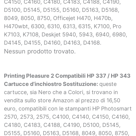
C4150, C4160, C4180, C4183, C4188, C4190,
D5100, D5145, D5155, D5160, D5163, D5168,
8049, 8050, 8750, Officejet H470, H470b,
H470wbt, 6300, 6310, 6313, 6315, K7100, Pro
K7103, K7108, Deskjet 5940, 5943, 6940, 6980,
D4145, D4155, D4160, D4163, D4168.
Nessun prodotto trovato.
Printing Pleasure 2 Compatibili HP 337 / HP 343
Cartucce d’inchiostro Sostituzione:
queste
cartucce, sia Nero che a Colori, si trovano in
vendita sullo store Amazon al prezzo di 16,50
euro, compatibili con le stampanti HP Photosmart
2570, 2573, 2575, C4100, C4140, C4150, C4160,
C4180, C4183, C4188, C4190, D5100, D5145,
D5155, D5160, D5163, D5168, 8049, 8050, 8750,