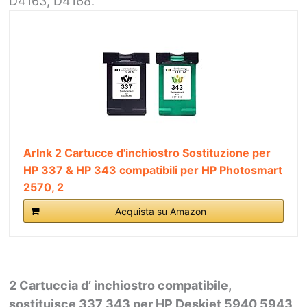
D4163, D4168.
ArInk 2 Cartucce d'inchiostro Sostituzione per
HP 337 & HP 343 compatibili per HP Photosmart
2570, 2
Acquista su Amazon
2 Cartuccia d’ inchiostro compatibile,
sostituisce 337 343 per HP Deskjet 5940 5943