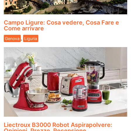
Campo Ligure: Cosa vedere, Cosa Fare e
Come arrivare
Genova
,
Liguria
Liectroux B3000 Robot Aspirapolvere:
Opinioni, Prezzo, Recensione