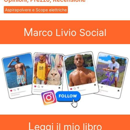
Aspirapolvere e Scope elettriche
M
arco Livio Social
L
eggi il mio libro