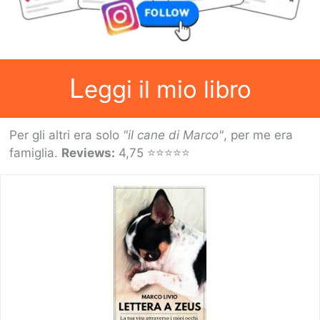
L
eggi il mio libro
Per gli altri era solo
"il cane di Marco"
, per me era
famiglia.
Reviews:
4,75 ⭐⭐⭐⭐⭐