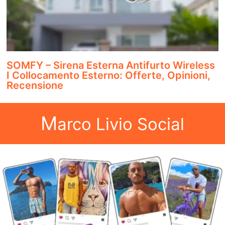
SOMFY – Sirena Esterna Antifurto Wireless
I Collocamento Esterno: Offerte, Opinioni,
Recensione
M
arco Livio Social