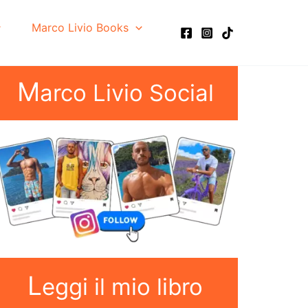
Marco Livio Books
M
arco Livio Social
L
eggi il mio libro