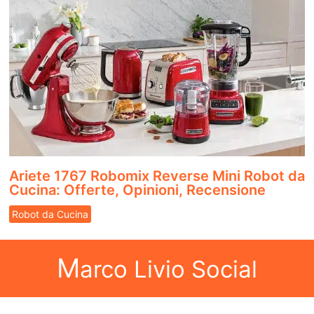
Ariete 1767 Robomix Reverse Mini Robot da
Cucina: Offerte, Opinioni, Recensione
Robot da Cucina
M
arco Livio Social