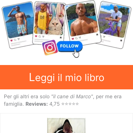
L
eggi il mio libro
Per gli altri era solo
"il cane di Marco"
, per me era
famiglia.
Reviews:
4,75 ⭐⭐⭐⭐⭐