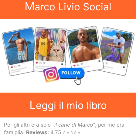
M
arco Livio Social
L
eggi il mio libro
Per gli altri era solo
"il cane di Marco"
, per me era
famiglia.
Reviews:
4,75 ⭐⭐⭐⭐⭐