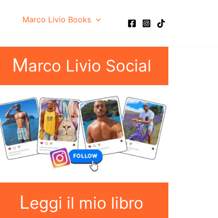
Marco Livio Books
M
arco Livio Social
L
eggi il mio libro