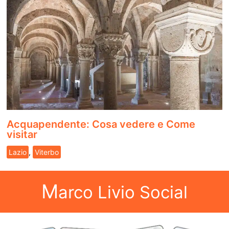
Acquapendente: Cosa vedere e Come
visitar
Lazio
,
Viterbo
M
arco Livio Social