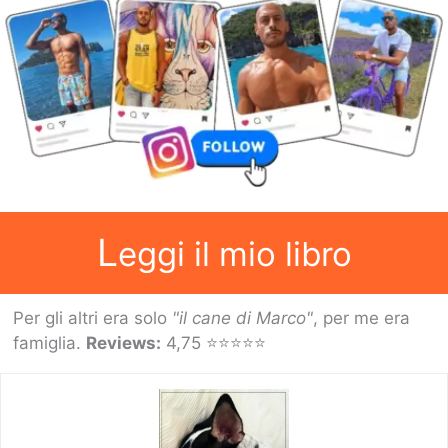
L
eggi il mio libro
Per gli altri era solo
"il cane di Marco"
, per me era
famiglia.
Reviews:
4,75 ⭐⭐⭐⭐⭐