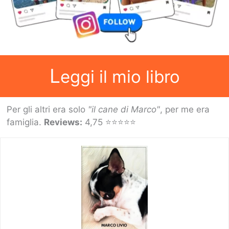
L
eggi il mio libro
Per gli altri era solo
"il cane di Marco"
, per me era
famiglia.
Reviews:
4,75 ⭐⭐⭐⭐⭐