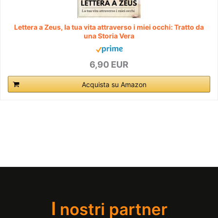
Lettera a Zeus, la tua vita attraverso i miei occhi: Tratto da
una Storia Vera
6,90 EUR
Acquista su Amazon
I
nostri partner