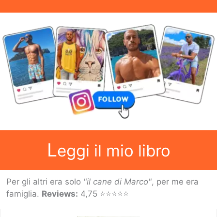
L
eggi il mio libro
Per gli altri era solo
"il cane di Marco"
, per me era
famiglia.
Reviews:
4,75 ⭐⭐⭐⭐⭐