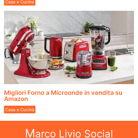
Casa e Cucina
Migliori Forno a Microonde in vendita su
Amazon
Casa e Cucina
M
arco Livio Social