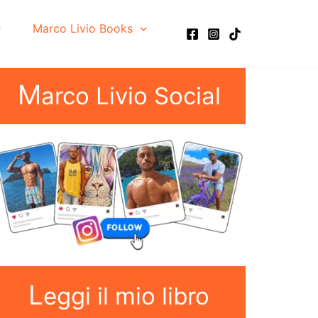
Marco Livio Books
M
arco Livio Social
L
eggi il mio libro