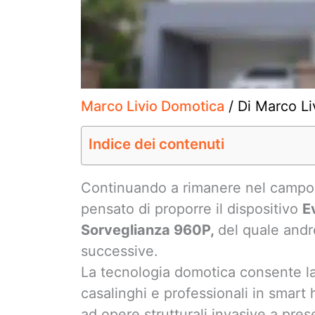
Marco Livio Domotica
/ Di
Marco Li
Indice dei contenuti
Continuando a rimanere nel campo
pensato di proporre il dispositivo
E
Sorveglianza 960P,
del quale andr
successive.
La tecnologia domotica consente la
casalinghi e professionali in smar
ad opere strutturali invasive a pres