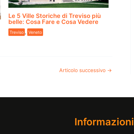
Le 5 Ville Storiche di Treviso più
belle: Cosa Fare e Cosa Vedere
Treviso
,
Veneto
Articolo successivo
→
Informazioni