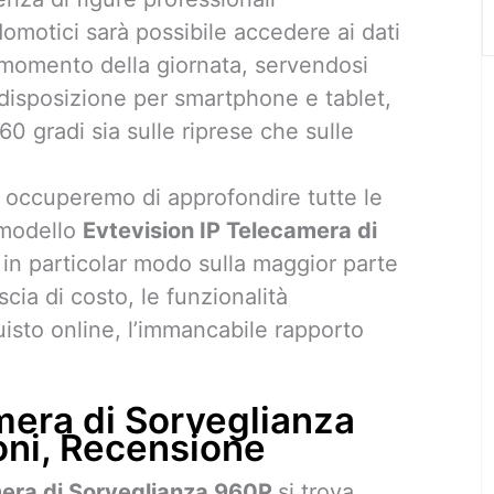
 domotici sarà possibile accedere ai dati
e momento della giornata, servendosi
 disposizione per smartphone e tablet,
0 gradi sia sulle riprese che sulle
i occuperemo di approfondire tutte le
l modello
Evtevision IP Telecamera di
in particolar modo sulla maggior parte
scia di costo, le funzionalità
quisto online, l’immancabile rapporto
mera di Sorveglianza
oni, Recensione
mera di Sorveglianza 960P
si trova