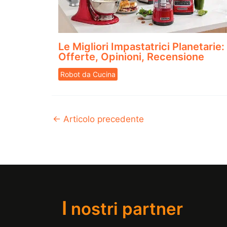
Le Migliori Impastatrici Planetarie:
Offerte, Opinioni, Recensione
Robot da Cucina
←
Articolo precedente
I
nostri partner