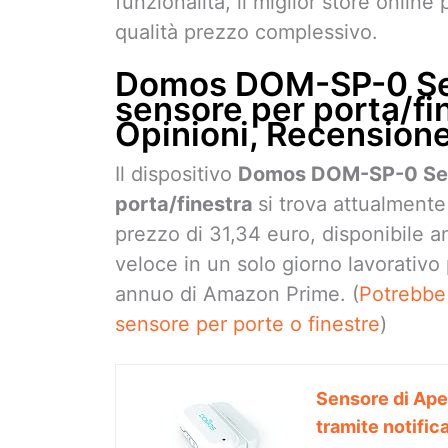
funzionalità, il miglior store online
qualità prezzo complessivo.
Domos DOM-SP-0 Sen
sensore per porta/fin
Opinioni, Recension
Il dispositivo
Domos DOM-SP-0 Senz
porta/finestra
si trova attualmente
prezzo di 31,34 euro, disponibile a
veloce in un solo giorno lavorativo p
annuo di Amazon Prime. (
Potrebbe 
sensore per porte o finestre
)
Sensore di Aper
tramite notifi