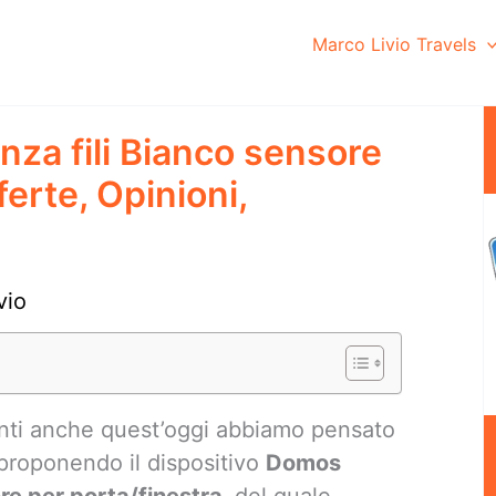
Marco Livio Travels
a fili Bianco sensore
ferte, Opinioni,
vio
enti anche quest’oggi abbiamo pensato
 proponendo il dispositivo
Domos
re per porta/finestra,
del quale