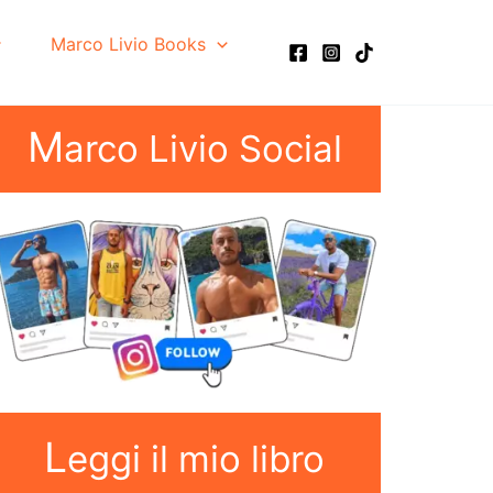
Marco Livio Books
M
arco Livio Social
L
eggi il mio libro