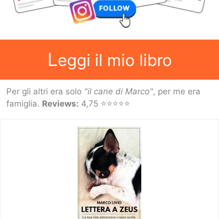
L
eggi il mio libro
Per gli altri era solo
"il cane di Marco"
, per me era
famiglia.
Reviews:
4,75 ⭐⭐⭐⭐⭐