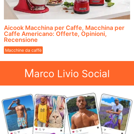
Aicook Macchina per Caffe, Macchina per
Caffe Americano: Offerte, Opinioni,
Recensione
Macchine da caffè
M
arco Livio Social