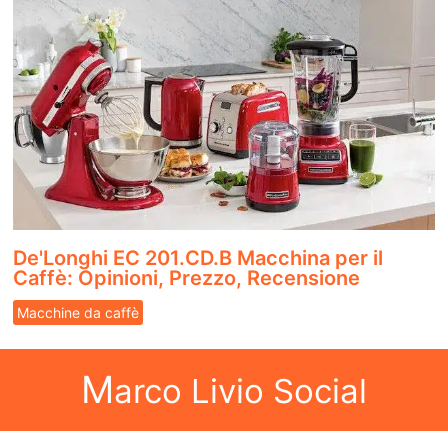
De'Longhi EC 201.CD.B Macchina per il
Caffè: Opinioni, Prezzo, Recensione
Macchine da caffè
M
arco Livio Social