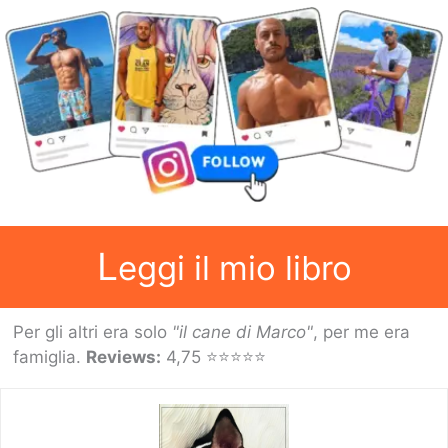
L
eggi il mio libro
Per gli altri era solo
"il cane di Marco"
, per me era
famiglia.
Reviews:
4,75 ⭐⭐⭐⭐⭐