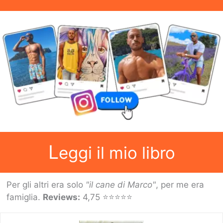
L
eggi il mio libro
Per gli altri era solo
"il cane di Marco"
, per me era
famiglia.
Reviews:
4,75 ⭐⭐⭐⭐⭐