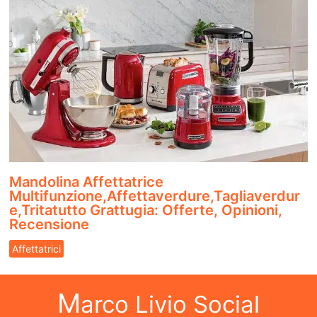
Mandolina Affettatrice
Multifunzione,Affettaverdure,Tagliaverdur
e,Tritatutto Grattugia: Offerte, Opinioni,
Recensione
Affettatrici
M
arco Livio Social