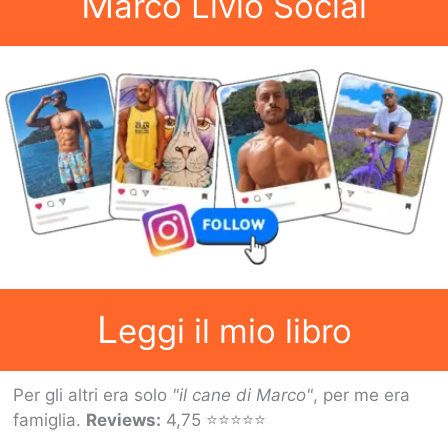
M
arco Livio Social
L
eggi il mio libro
Per gli altri era solo
"il cane di Marco"
, per me era
famiglia.
Reviews:
4,75 ⭐⭐⭐⭐⭐