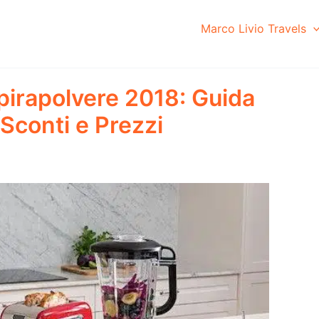
Marco Livio Travels
spirapolvere 2018: Guida
 Sconti e Prezzi