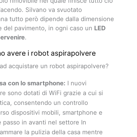
oio rimovibile nel quale finisce tutto ciò
 facendo. Silvano va svuotato
ana tutto però dipende dalla dimensione
e del pavimento, in ogni caso un
LED
tervenire
.
o avere i robot aspirapolvere
 ad acquistare un robot aspirapolvere?
casa con lo smartphone:
I nuovi
re sono dotati di WiFi grazie a cui si
tica, consentendo un controllo
so dispositivi mobili, smartphone e
e passo in avanti nel settore In
ammare la pulizia della casa mentre