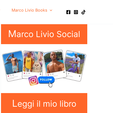
Marco Livio Books
M
arco Livio Social
L
eggi il mio libro