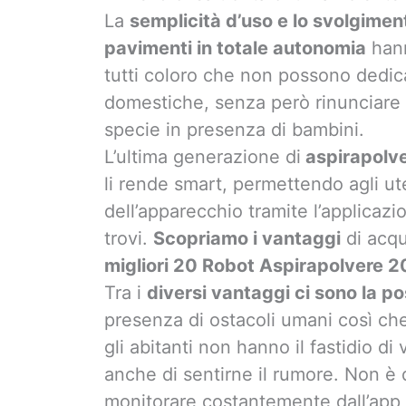
La
semplicità d’uso e lo svolgiment
pavimenti in totale autonomia
hann
tutti coloro che non possono dedica
domestiche, senza però rinunciare 
specie in presenza di bambini.
L’ultima generazione di
aspirapolver
li rende smart, permettendo agli ute
dell’apparecchio tramite l’applicaz
trovi.
Scopriamo i vantaggi
di acqui
migliori 20 Robot Aspirapolvere 20
Tra i
diversi vantaggi ci sono la poss
presenza di ostacoli umani così ch
gli abitanti non hanno il fastidio di
anche di sentirne il rumore. Non è d
monitorare costantemente dall’app 